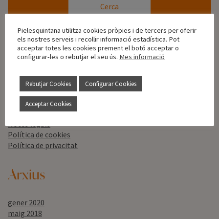
Pielesquintana utilitza cookies pròpies i de tercers per oferir
els nostres serveis i recollir informació estadística. Pot
Esteu navegant pels arxius de
Pieles Quintana
de maig de
acceptar totes les cookies prement el botó acceptar o
2018.
configurar-les o rebutjar el seu ús.
Mes informació
Pàgines
Rebutjar Cookies
Configurar Cookies
Acceptar Cookies
Home
Notes legals
Política de cookies
Política de privacitat
Arxius
gener 2020
maig 2018